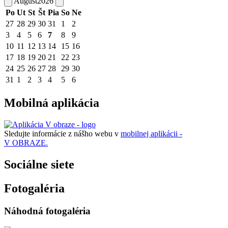
August
2026
Po
Ut
St
Št
Pia
So
Ne
27
28
29
30
31
1
2
3
4
5
6
7
8
9
10
11
12
13
14
15
16
17
18
19
20
21
22
23
24
25
26
27
28
29
30
31
1
2
3
4
5
6
Mobilná aplikácia
Sledujte informácie z nášho webu v
mobilnej aplikácii -
V OBRAZE.
Sociálne siete
Fotogaléria
Náhodná fotogaléria