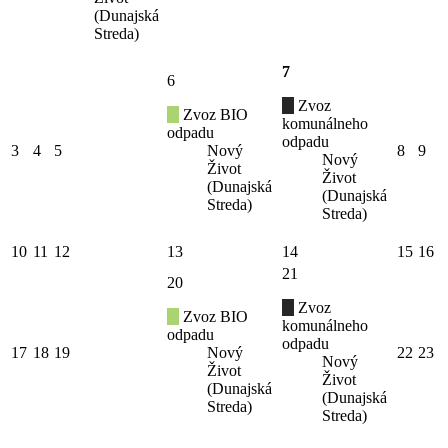
(Dunajská
Streda)
7
6
Zvoz
Zvoz BIO
komunálneho
odpadu
odpadu
3
4
5
Nový
8
9
Nový
Život
Život
(Dunajská
(Dunajská
Streda)
Streda)
10
11
12
13
14
15
16
21
20
Zvoz
Zvoz BIO
komunálneho
odpadu
odpadu
17
18
19
Nový
22
23
Nový
Život
Život
(Dunajská
(Dunajská
Streda)
Streda)