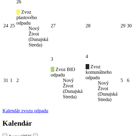
26
Zvoz
plastového
odpadu
24
25
27
28
29
30
Nový
Život
(Dunajská
Streda)
4
3
Zvoz
Zvoz BIO
komunálneho
odpadu
odpadu
31
1
2
Nový
5
6
Nový
Život
Život
(Dunajská
(Dunajská
Streda)
Streda)
Kalendár zvozu odpadu
Kalendár