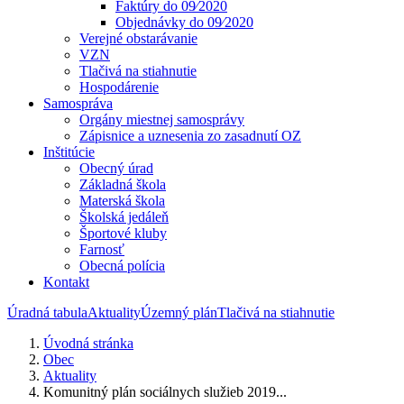
Faktúry do 09⁄2020
Objednávky do 09⁄2020
Verejné obstarávanie
VZN
Tlačivá na stiahnutie
Hospodárenie
Samospráva
Orgány miestnej samosprávy
Zápisnice a uznesenia zo zasadnutí OZ
Inštitúcie
Obecný úrad
Základná škola
Materská škola
Školská jedáleň
Športové kluby
Farnosť
Obecná polícia
Kontakt
Úradná tabula
Aktuality
Územný plán
Tlačivá na stiahnutie
Úvodná stránka
Obec
Aktuality
Komunitný plán sociálnych služieb 2019...