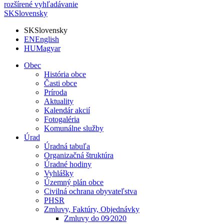
rozšírené vyhľadávanie
SK
Slovensky
SK
Slovensky
EN
English
HU
Magyar
Obec
História obce
Časti obce
Príroda
Aktuality
Kalendár akcií
Fotogaléria
Komunálne služby
Úrad
Úradná tabuľa
Organizačná štruktúra
Úradné hodiny
Vyhlášky
Územný plán obce
Civilná ochrana obyvateľstva
PHSR
Zmluvy, Faktúry, Objednávky
Zmluvy do 09⁄2020