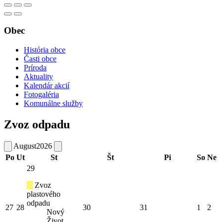
Obec
História obce
Časti obce
Príroda
Aktuality
Kalendár akcií
Fotogaléria
Komunálne služby
Zvoz odpadu
August
2026
Po
Ut
St
Št
Pi
So
Ne
29
Zvoz
plastového
odpadu
27
28
30
31
1
2
Nový
Život