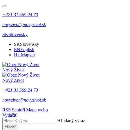
+421 31 569 24 73
novyzivot@novyzivot.sk
SK
Slovensky
SK
Slovensky
EN
English
HU
Magyar
Nový Život
Nový Život
+421 31 569 24 73
novyzivot@novyzivot.sk
RSS
Senioři
Mapa webu
Vytlačiť
Hľadaný výraz
Hľadať