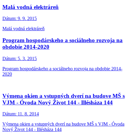
Malá vodná elektráreň
Dátum:
9. 9. 2015
Malá vodná elektráreň
Program hospodárskeho a sociálneho rozvoja na
obdobie 2014-2020
Dátum:
5. 3. 2015
Program hospodárskeho a sociálneho rozvoja na obdobie 2014-
2020
Výmena okien a vstupných dverí na budove MŠ s
VJM - Óvoda Nový Život 144 - Illésháza 144
Dátum:
11. 8. 2014
Výmena okien a vstupných dverí na budove MŠ s VJM - Óvoda
Nový Život 144 - Illésháza 144