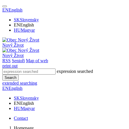
EN
English
SK
Slovensky
EN
English
HU
Magyar
Nový Život
Nový Život
RSS
Senioři
Map of web
print out
expression searched
Search
extended searching
EN
English
SK
Slovensky
EN
English
HU
Magyar
Contact
Homepage