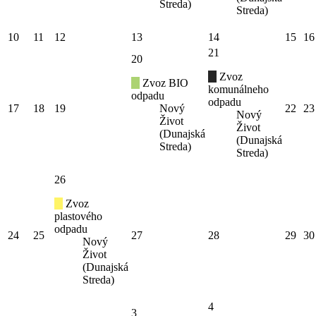
Streda)
Streda)
10
11
12
13
14
15
16
21
20
Zvoz
Zvoz BIO
komunálneho
odpadu
odpadu
17
18
19
Nový
22
23
Nový
Život
Život
(Dunajská
(Dunajská
Streda)
Streda)
26
Zvoz
plastového
odpadu
24
25
27
28
29
30
Nový
Život
(Dunajská
Streda)
4
3