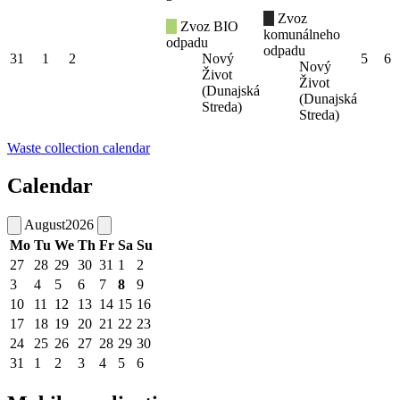
Zvoz
Zvoz BIO
komunálneho
odpadu
odpadu
31
1
2
Nový
5
6
Nový
Život
Život
(Dunajská
(Dunajská
Streda)
Streda)
Waste collection calendar
Calendar
August
2026
Mo
Tu
We
Th
Fr
Sa
Su
27
28
29
30
31
1
2
3
4
5
6
7
8
9
10
11
12
13
14
15
16
17
18
19
20
21
22
23
24
25
26
27
28
29
30
31
1
2
3
4
5
6