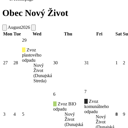
Obec Nový Život
August
2026
Mon
Tue
Wed
Thu
Fri
Sat
Su
29
Zvoz
plastového
odpadu
27
28
30
31
1
2
Nový
Život
(Dunajská
Streda)
7
6
Zvoz
Zvoz BIO
komunálneho
odpadu
odpadu
3
4
5
Nový
8
9
Nový
Život
Život
(Dunajská
(Dunajská