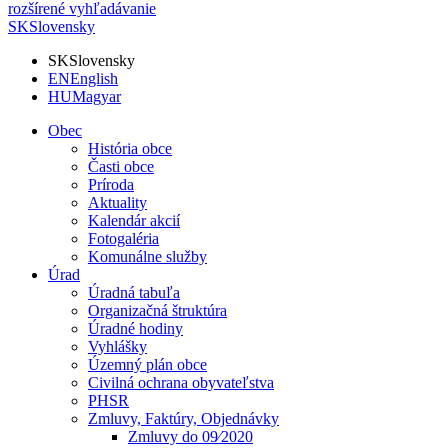
rozšírené vyhľadávanie
SK
Slovensky
SK
Slovensky
EN
English
HU
Magyar
Obec
História obce
Časti obce
Príroda
Aktuality
Kalendár akcií
Fotogaléria
Komunálne služby
Úrad
Úradná tabuľa
Organizačná štruktúra
Úradné hodiny
Vyhlášky
Územný plán obce
Civilná ochrana obyvateľstva
PHSR
Zmluvy, Faktúry, Objednávky
Zmluvy do 09⁄2020