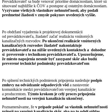
Prevádzkovateľ sa bude venovať prioritne domácnostiam, ktoré sú
situované najbližšie k ČOV a postupne aj ostatným domácnostiam.
Vyzývame všetkých vlastníkov nehnuteľností, aby podali
predmetné žiadostí v zmysle pokynov uvedených vyššie.
Po obdržaní vyjadrenia k projektovej dokumentácii
od prevádzkovateľa, žiadateľ začať realizáciu vnútorných
kanalizačných rozvodov.
Po ukončení realizácie vnútorných
kanalizačných rozvodov žiadateľ nakontaktuje
prevádzkovateľa na nižšie uvedených kontaktoch a dohodne
si preverenie s technikom prevádzkovateľa. Upozorňujeme,
že miesto napojenia nesmie byť zasypané skôr ako budú
preverené technické podmienky prevádzkovateľom
Po splnení technických podmienok pripojenia nasleduje
podpis
zmluvy na odvádzanie odpadových vôd
a nastavenie
komunikácie medzi prevádzkovateľom verejnej kanalizácie
a producentom.
Týmto krokom je celý proces pripojenia
nehnuteľnosti na verejnú kanalizáciu ukončený.
Poznamenávame, že
v prípade pokiaľ sa vlastník nehnuteľnosti
pripojí na verejnú kanalizáciu skôr, ako na to udelí súhlas