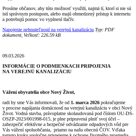
Prosíme občanov, aby túto možnosť využili, najmä tí, ktorí si nie sú
istí správnym postupom, alebo majú obmedzený prístup k internetu
a potrebujú pomoc vo vyplnení tlačív.
Napojenie nehnuteľností na verejnú kanalizáciu
Typ: PDF
dokument, Veľkosť: 226.59 kB
09.03.2026
INFORMÁCIE O PODMIENKACH PRIPOJENIA
NA VEREJNÚ KANALIZÁCIU
Vážení obyvatelia obce Nový Život,
radi by sme Vás informovali, že od
1. marca 2026
pokračujeme
v procese napájania domácností na verejnú kanalizáciu v obci Nový
Život. Vodná stavba, právoplatne skolaudovaná pod číslom OU-DS-
OSZP-2023/001998-015, je plne pripravená plniť svoj účel –
zabezpečiť efektívne a bezpečné odvádzanie odpadových vôd pre
Vás vážení spoluobčania, priamo na našu obecnú ČOV. Vďaka
tomuto kroku spoločne prispejeme k ochrane životného prostredia