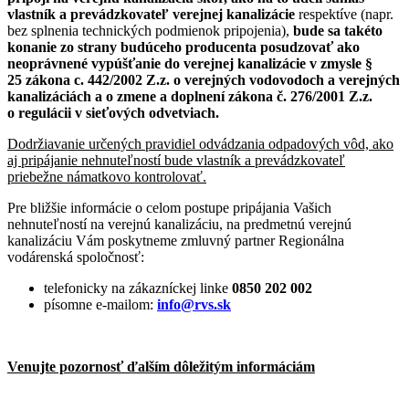
vlastník a prevádzkovateľ verejnej kanalizácie
respektíve (napr.
bez splnenia technických podmienok pripojenia),
bude sa takéto
konanie zo strany budúceho producenta posudzovať ako
neoprávnené vypúšťanie do verejnej kanalizácie v zmysle §
25 zákona c. 442/2002 Z.z. o verejných vodovodoch a verejných
kanalizáciách a o zmene a doplnení zákona č. 276/2001 Z.z.
o regulácii v sieťových odvetviach.
Dodržiavanie určených pravidiel odvádzania odpadových vôd, ako
aj pripájanie nehnuteľností bude vlastník a prevádzkovateľ
priebežne námatkovo kontrolovať.
Pre bližšie informácie o celom postupe pripájania Vašich
nehnuteľností na verejnú kanalizáciu, na predmetnú verejnú
kanalizáciu Vám poskytneme zmluvný partner Regionálna
vodárenská spoločnosť:
telefonicky na zákazníckej linke
0850 202 002
písomne e-mailom:
info@rvs.sk
Venujte pozornosť ďalším dôležitým informáciám