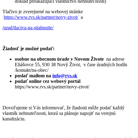
doklad preukazujúci vlastníctvo nehnuteľnosti)
Tlačivo je zverejnené na webovej stránke
https://www.rvs.sk/partner/novy-zivot/
a
/urad/tlaciva-na-stiahnutie/
Žiadosť je možné podať:
osobne na obecnom úrade v Novom Živote
na adrese
Eliášovce 55, 930 38 Nový Život, v čase úradných hodín
/kontakt/na-obec/
poslať mailom na
info@rvs.sk
podať online cez webový portál
https://www.rvs.sk/partner/novy-zivot/
Dovoľujeme si Vás informovať, že žiadosti môže podať každý
vlastník nehnuteľnosti, ktorá sa plánuje napojiť na verejnú
kanalizáciu.