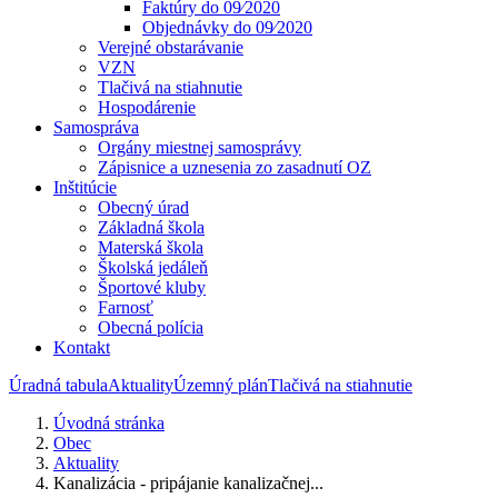
Faktúry do 09⁄2020
Objednávky do 09⁄2020
Verejné obstarávanie
VZN
Tlačivá na stiahnutie
Hospodárenie
Samospráva
Orgány miestnej samosprávy
Zápisnice a uznesenia zo zasadnutí OZ
Inštitúcie
Obecný úrad
Základná škola
Materská škola
Školská jedáleň
Športové kluby
Farnosť
Obecná polícia
Kontakt
Úradná tabula
Aktuality
Územný plán
Tlačivá na stiahnutie
Úvodná stránka
Obec
Aktuality
Kanalizácia - pripájanie kanalizačnej...