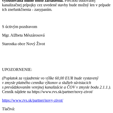
vybudovaná mimo tohto zariadenia.
Prechod budovanej
kanalizačnej prípojky cez uvedené stavby bude možný len v prípade
ich znefunkčnenia - zasypaním.
S úctivým pozdravom
Mgr. Alžbeta Mészárosová
Starostka obce Nový Život
UPOZORNENIE:
(Poplatok za vyjadrenie vo výške 60,00 EUR bude vystavený
v zmysle platného cenníka výkonov a služieb súvisiacich
s prevádzkovaním verejnej kanalizácie a ČOV v zmysle bodu 2.1.1.).
Cenník nájdete na https://www.rvs.sk/partner/novy-zivot/
https://www.rvs.sk/partner/novy-zivot/
Tlačivá: