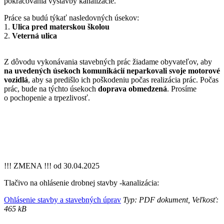
pokračovania výstavby kanalizácie.
Práce sa budú týkať nasledovných úsekov:
1.
Ulica pred materskou školou
2.
Veterná ulica
Z dôvodu vykonávania stavebných prác žiadame obyvateľov, aby
na uvedených úsekoch komunikácií neparkovali svoje motorové
vozidlá
, aby sa predišlo ich poškodeniu počas realizácia prác. Počas
prác, bude na týchto úsekoch
doprava obmedzená
. Prosíme
o pochopenie a trpezlivosť.
!!! ZMENA !!! od 30.04.2025
Tlačivo na ohlásenie drobnej stavby -kanalizácia:
Ohlásenie stavby a stavebných úprav
Typ: PDF dokument, Veľkosť:
465 kB