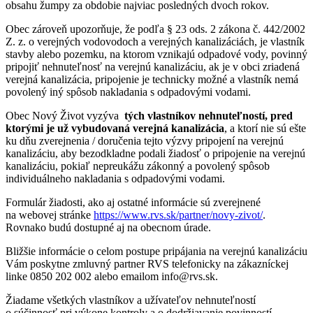
obsahu žumpy za obdobie najviac posledných dvoch rokov.
Obec zároveň upozorňuje, že podľa § 23 ods. 2 zákona č. 442/2002
Z. z. o verejných vodovodoch a verejných kanalizáciách, je vlastník
stavby alebo pozemku, na ktorom vznikajú odpadové vody, povinný
pripojiť nehnuteľnosť na verejnú kanalizáciu, ak je v obci zriadená
verejná kanalizácia, pripojenie je technicky možné a vlastník nemá
povolený iný spôsob nakladania s odpadovými vodami.
Obec Nový Život vyzýva
tých vlastníkov nehnuteľností, pred
ktorými je už vybudovaná verejná kanalizácia
, a ktorí nie sú ešte
ku dňu zverejnenia / doručenia tejto výzvy pripojení na verejnú
kanalizáciu, aby bezodkladne podali žiadosť o pripojenie na verejnú
kanalizáciu, pokiaľ nepreukážu zákonný a povolený spôsob
individuálneho nakladania s odpadovými vodami.
Formulár žiadosti, ako aj ostatné informácie sú zverejnené
na webovej stránke
https://www.rvs.sk/partner/novy-zivot/
.
Rovnako budú dostupné aj na obecnom úrade.
Bližšie informácie o celom postupe pripájania na verejnú kanalizáciu
Vám poskytne zmluvný partner RVS telefonicky na zákazníckej
linke 0850 202 002 alebo emailom info@rvs.sk.
Žiadame všetkých vlastníkov a užívateľov nehnuteľností
o súčinnosť pri výkone kontroly a o dodržiavanie povinností