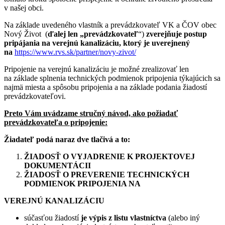
v našej obci.
Na základe uvedeného vlastník a prevádzkovateľ VK a ČOV obec
Nový Život (
ďalej len „prevádzkovateľ
“)
zverejňuje postup
pripájania na verejnú kanalizáciu, ktorý je uverejnený
na
https://www.rvs.sk/partner/novy-zivot/
Pripojenie na verejnú kanalizáciu je možné zrealizovať len
na základe splnenia technických podmienok pripojenia týkajúcich sa
najmä miesta a spôsobu pripojenia a na základe podania žiadostí
prevádzkovateľovi.
Preto Vám uvádzame stručný návod, ako požiadať
prevádzkovateľa o pripojenie:
Žiadateľ podá naraz dve tlačivá a to:
ŽIADOSŤ O VYJADRENIE K PROJEKTOVEJ
DOKUMENTÁCII
ŽIADOSŤ O PREVERENIE TECHNICKÝCH
PODMIENOK PRIPOJENIA NA
VEREJNÚ KANALIZÁCIU
súčasťou žiadostí
je výpis z listu vlastníctva
(alebo iný