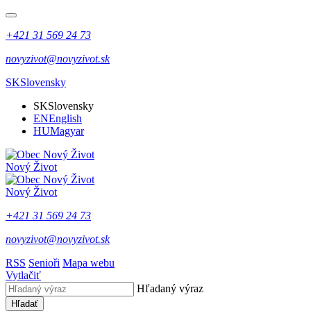
+421 31 569 24 73
novyzivot@novyzivot.sk
SK
Slovensky
SK
Slovensky
EN
English
HU
Magyar
Nový Život
Nový Život
+421 31 569 24 73
novyzivot@novyzivot.sk
RSS
Senioři
Mapa webu
Vytlačiť
Hľadaný výraz
Hľadať