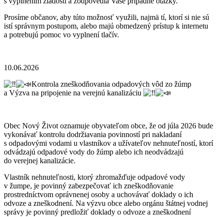
s vyplnením žiadostí a zodpovedia Vaše prípadné otázky.
Prosíme občanov, aby túto možnosť využili, najmä tí, ktorí si nie sú
istí správnym postupom, alebo majú obmedzený prístup k internetu
a potrebujú pomoc vo vyplnení tlačív.
10.06.2026
Kontrola zneškodňovania odpadových vôd zo žúmp
a Výzva na pripojenie na verejnú kanalizáciu
Obec Nový Život oznamuje obyvateľom obce, že od júla 2026 bude
vykonávať kontrolu dodržiavania povinností pri nakladaní
s odpadovými vodami u vlastníkov a užívateľov nehnuteľností, ktorí
odvádzajú odpadové vody do žúmp alebo ich neodvádzajú
do verejnej kanalizácie.
Vlastník nehnuteľnosti, ktorý zhromažďuje odpadové vody
v žumpe, je povinný zabezpečovať ich zneškodňovanie
prostredníctvom oprávnenej osoby a uchovávať doklady o ich
odvoze a zneškodnení. Na výzvu obce alebo orgánu štátnej vodnej
správy je povinný predložiť doklady o odvoze a zneškodnení