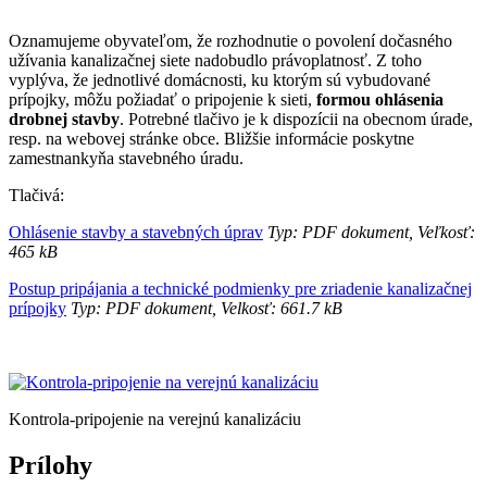
Oznamujeme obyvateľom, že rozhodnutie o povolení dočasného
užívania kanalizačnej siete nadobudlo právoplatnosť. Z toho
vyplýva, že jednotlivé domácnosti, ku ktorým sú vybudované
prípojky, môžu požiadať o pripojenie k sieti,
formou ohlásenia
drobnej stavby
. Potrebné tlačivo je k dispozícii na obecnom úrade,
resp. na webovej stránke obce. Bližšie informácie poskytne
zamestnankyňa stavebného úradu.
Tlačivá:
Ohlásenie stavby a stavebných úprav
Typ: PDF dokument, Veľkosť:
465 kB
Postup pripájania a technické podmienky pre zriadenie kanalizačnej
prípojky
Typ: PDF dokument, Velkosť: 661.7 kB
Kontrola-pripojenie na verejnú kanalizáciu
Prílohy