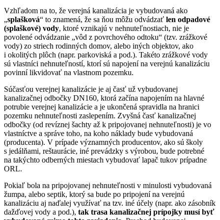
Vzhľadom na to, že verejná kanalizácia je vybudovaná ako
„
splašková
“ to znamená, že sa ňou môžu odvádzať
len odpadové
(splaškové) vody
, ktoré vznikajú v nehnuteľnostiach, nie je
povolené odvádzanie „vôd z povrchového odtoku“ (tzv. zrážkové
vody) zo striech rodinných domov, alebo iných objektov, ako
i okolitých plôch (napr. parkoviská a pod.). Takéto zrážkové vody
sú vlastníci nehnuteľností, ktorí sú napojení na verejnú kanalizáciu
povinní likvidovať na vlastnom pozemku.
Súčasťou verejnej kanalizácie je aj časť už vybudovanej
kanalizačnej odbočky DN160, ktorá začína napojením na hlavné
potrubie verejnej kanalizácie a je ukončená spravidla na hranici
pozemku nehnuteľnosti zaslepením. Zvyšná časť kanalizačnej
odbočky (od revíznej šachty až k pripojovanej nehnuteľnosti) je vo
vlastníctve a správe toho, na koho náklady bude vybudovaná
(producenta). V prípade významných producentov, ako sú školy
s jedálňami, reštaurácie, iné prevádzky s výrobou, bude potrebné
na takýchto odberných miestach vybudovať lapač tukov prípadne
ORL.
Pokiaľ bola na pripojovanej nehnuteľnosti v minulosti vybudovaná
žumpa, alebo septik, ktorý sa bude po pripojení na verejnú
kanalizáciu aj naďalej využívať na tzv. iné účely (napr. ako zásobník
dažďovej vody a pod.),
tak trasa kanalizačnej prípojky musí byť