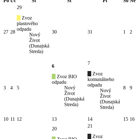
Po
Ut
St
Št
Pi
So
Ne
29
Zvoz
plastového
odpadu
27
28
30
31
1
2
Nový
Život
(Dunajská
Streda)
7
6
Zvoz
Zvoz BIO
komunálneho
odpadu
odpadu
3
4
5
Nový
8
9
Nový
Život
Život
(Dunajská
(Dunajská
Streda)
Streda)
10
11
12
13
14
15
16
21
20
Zvoz