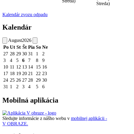
Streda)
Streda)
Kalendár zvozu odpadu
Kalendár
August
2026
Po
Ut
St
Št
Pia
So
Ne
27
28
29
30
31
1
2
3
4
5
6
7
8
9
10
11
12
13
14
15
16
17
18
19
20
21
22
23
24
25
26
27
28
29
30
31
1
2
3
4
5
6
Mobilná aplikácia
Sledujte informácie z nášho webu v
mobilnej aplikácii -
V OBRAZE.