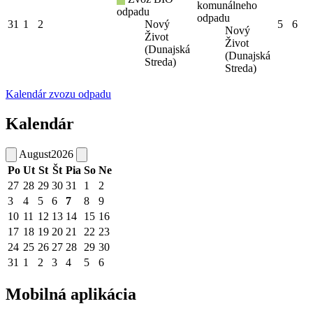
komunálneho
odpadu
odpadu
31
1
2
Nový
5
6
Nový
Život
Život
(Dunajská
(Dunajská
Streda)
Streda)
Kalendár zvozu odpadu
Kalendár
August
2026
Po
Ut
St
Št
Pia
So
Ne
27
28
29
30
31
1
2
3
4
5
6
7
8
9
10
11
12
13
14
15
16
17
18
19
20
21
22
23
24
25
26
27
28
29
30
31
1
2
3
4
5
6
Mobilná aplikácia