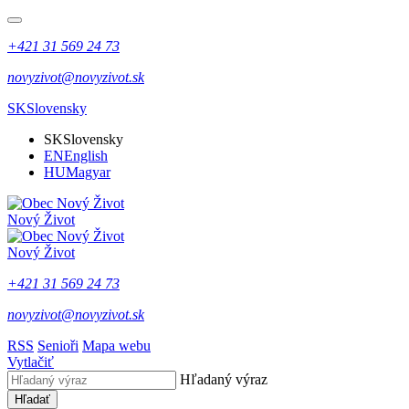
+421 31 569 24 73
novyzivot@novyzivot.sk
SK
Slovensky
SK
Slovensky
EN
English
HU
Magyar
Nový Život
Nový Život
+421 31 569 24 73
novyzivot@novyzivot.sk
RSS
Senioři
Mapa webu
Vytlačiť
Hľadaný výraz
Hľadať