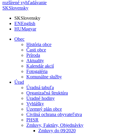
rozšírené vyhľadávanie
SK
Slovensky
SK
Slovensky
EN
English
HU
Magyar
Obec
História obce
Časti obce
Príroda
Aktuality
Kalendár akcií
Fotogaléria
Komunálne služby
Úrad
Úradná tabuľa
Organizačná štruktúra
Úradné hodiny
Vyhlášky
Územný plán obce
Civilná ochrana obyvateľstva
PHSR
Zmluvy, Faktúry, Objednávky
Zmluvy do 09⁄2020