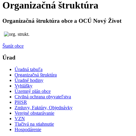
Organizačná štruktúra
Organizačná štruktúra obce a OCÚ Nový Život
Štatút obce
Úrad
Úradná tabuľa
Organizačná štruktúra
Úradné hodiny
Vyhlášky
Územný plán obce
Civilná ochrana obyvateľstva
PHSR
Zmluvy, Faktúry, Objednávky
Verejné obstarávanie
VZN
Tlačivá na stiahnutie
Hospodárenie