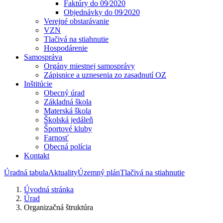
Faktúry do 09⁄2020
Objednávky do 09⁄2020
Verejné obstarávanie
VZN
Tlačivá na stiahnutie
Hospodárenie
Samospráva
Orgány miestnej samosprávy
Zápisnice a uznesenia zo zasadnutí OZ
Inštitúcie
Obecný úrad
Základná škola
Materská škola
Školská jedáleň
Športové kluby
Farnosť
Obecná polícia
Kontakt
Úradná tabula
Aktuality
Územný plán
Tlačivá na stiahnutie
Úvodná stránka
Úrad
Organizačná štruktúra