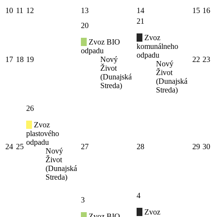
10
11
12
13
14
15
16
21
20
Zvoz
Zvoz BIO
komunálneho
odpadu
odpadu
17
18
19
Nový
22
23
Nový
Život
Život
(Dunajská
(Dunajská
Streda)
Streda)
26
Zvoz
plastového
odpadu
24
25
27
28
29
30
Nový
Život
(Dunajská
Streda)
4
3
Zvoz
Zvoz BIO