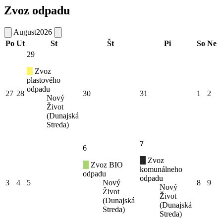
Zvoz odpadu
August
2026
Po
Ut
St
Št
Pi
So
Ne
29
Zvoz
plastového
odpadu
27
28
30
31
1
2
Nový
Život
(Dunajská
Streda)
7
6
Zvoz
Zvoz BIO
komunálneho
odpadu
odpadu
3
4
5
Nový
8
9
Nový
Život
Život
(Dunajská
(Dunajská
Streda)
Streda)