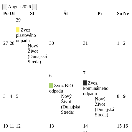
August
2026
Po
Ut
St
Št
Pi
So
Ne
29
Zvoz
plastového
odpadu
27
28
30
31
1
2
Nový
Život
(Dunajská
Streda)
7
6
Zvoz
Zvoz BIO
komunálneho
odpadu
odpadu
3
4
5
Nový
8
9
Nový
Život
Život
(Dunajská
(Dunajská
Streda)
Streda)
10
11
12
13
14
15
16