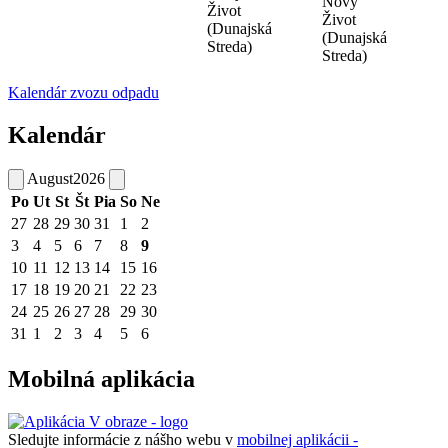
Nový
Život
Život
(Dunajská
(Dunajská
Streda)
Streda)
Kalendár zvozu odpadu
Kalendár
August
2026
Po
Ut
St
Št
Pia
So
Ne
27
28
29
30
31
1
2
3
4
5
6
7
8
9
10
11
12
13
14
15
16
17
18
19
20
21
22
23
24
25
26
27
28
29
30
31
1
2
3
4
5
6
Mobilná aplikácia
Sledujte informácie z nášho webu v
mobilnej aplikácii -