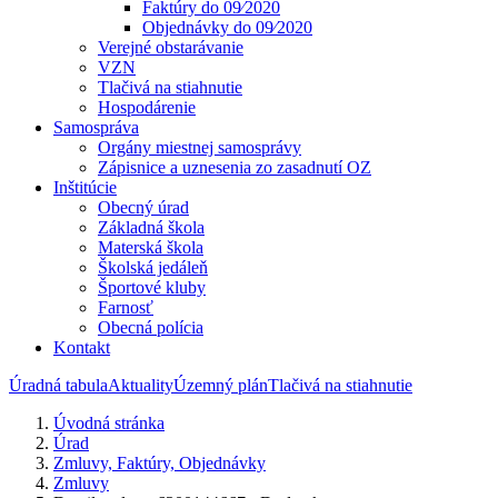
Faktúry do 09⁄2020
Objednávky do 09⁄2020
Verejné obstarávanie
VZN
Tlačivá na stiahnutie
Hospodárenie
Samospráva
Orgány miestnej samosprávy
Zápisnice a uznesenia zo zasadnutí OZ
Inštitúcie
Obecný úrad
Základná škola
Materská škola
Školská jedáleň
Športové kluby
Farnosť
Obecná polícia
Kontakt
Úradná tabula
Aktuality
Územný plán
Tlačivá na stiahnutie
Úvodná stránka
Úrad
Zmluvy, Faktúry, Objednávky
Zmluvy