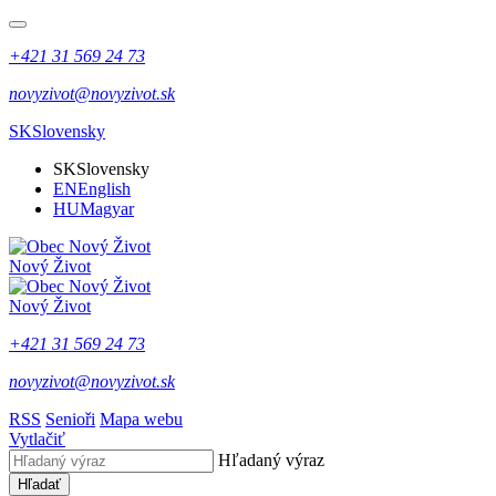
+421 31 569 24 73
novyzivot@novyzivot.sk
SK
Slovensky
SK
Slovensky
EN
English
HU
Magyar
Nový Život
Nový Život
+421 31 569 24 73
novyzivot@novyzivot.sk
RSS
Senioři
Mapa webu
Vytlačiť
Hľadaný výraz
Hľadať