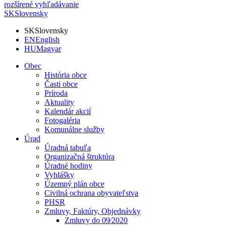
rozšírené vyhľadávanie
SK
Slovensky
SK
Slovensky
EN
English
HU
Magyar
Obec
História obce
Časti obce
Príroda
Aktuality
Kalendár akcií
Fotogaléria
Komunálne služby
Úrad
Úradná tabuľa
Organizačná štruktúra
Úradné hodiny
Vyhlášky
Územný plán obce
Civilná ochrana obyvateľstva
PHSR
Zmluvy, Faktúry, Objednávky
Zmluvy do 09⁄2020