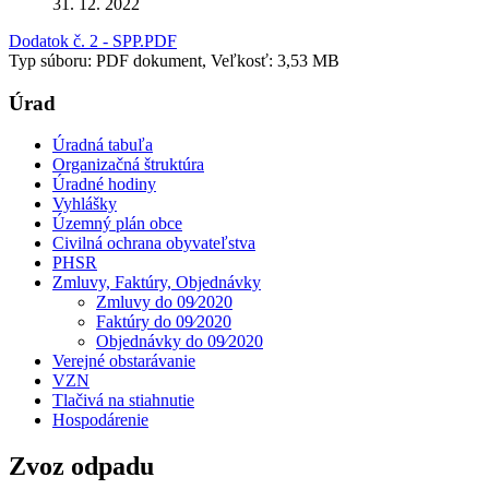
31. 12. 2022
Dodatok č. 2 - SPP.PDF
Typ súboru: PDF dokument, Veľkosť: 3,53 MB
Úrad
Úradná tabuľa
Organizačná štruktúra
Úradné hodiny
Vyhlášky
Územný plán obce
Civilná ochrana obyvateľstva
PHSR
Zmluvy, Faktúry, Objednávky
Zmluvy do 09⁄2020
Faktúry do 09⁄2020
Objednávky do 09⁄2020
Verejné obstarávanie
VZN
Tlačivá na stiahnutie
Hospodárenie
Zvoz odpadu