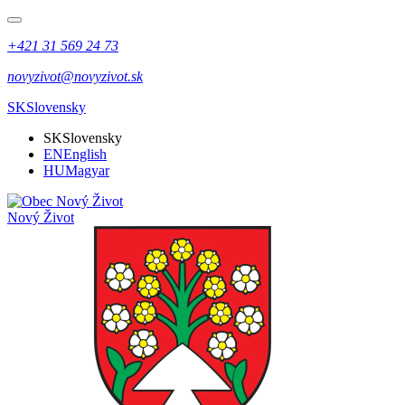
+421 31 569 24 73
novyzivot@novyzivot.sk
SK
Slovensky
SK
Slovensky
EN
English
HU
Magyar
Nový Život