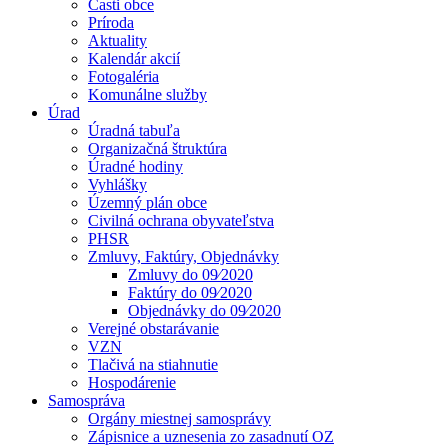
Časti obce
Príroda
Aktuality
Kalendár akcií
Fotogaléria
Komunálne služby
Úrad
Úradná tabuľa
Organizačná štruktúra
Úradné hodiny
Vyhlášky
Územný plán obce
Civilná ochrana obyvateľstva
PHSR
Zmluvy, Faktúry, Objednávky
Zmluvy do 09⁄2020
Faktúry do 09⁄2020
Objednávky do 09⁄2020
Verejné obstarávanie
VZN
Tlačivá na stiahnutie
Hospodárenie
Samospráva
Orgány miestnej samosprávy
Zápisnice a uznesenia zo zasadnutí OZ