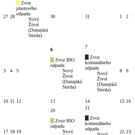
Zvoz
plastového
odpadu
27
28
30
31
1
2
Nový
Život
(Dunajská
Streda)
7
6
Zvoz
Zvoz BIO
komunálneho
odpadu
odpadu
3
4
5
Nový
8
9
Nový
Život
Život
(Dunajská
(Dunajská
Streda)
Streda)
10
11
12
13
14
15
16
21
20
Zvoz
Zvoz BIO
komunálneho
odpadu
odpadu
17
18
19
Nový
22
23
Nový