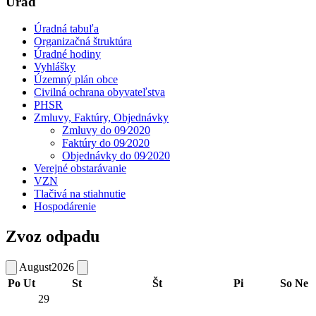
Úrad
Úradná tabuľa
Organizačná štruktúra
Úradné hodiny
Vyhlášky
Územný plán obce
Civilná ochrana obyvateľstva
PHSR
Zmluvy, Faktúry, Objednávky
Zmluvy do 09⁄2020
Faktúry do 09⁄2020
Objednávky do 09⁄2020
Verejné obstarávanie
VZN
Tlačivá na stiahnutie
Hospodárenie
Zvoz odpadu
August
2026
Po
Ut
St
Št
Pi
So
Ne
29