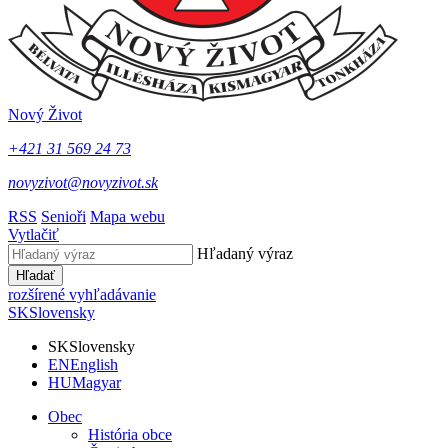
Nový Život
+421 31 569 24 73
novyzivot@novyzivot.sk
RSS
Senioři
Mapa webu
Vytlačiť
Hľadaný výraz
Hľadať
rozšírené vyhľadávanie
SK
Slovensky
SK
Slovensky
EN
English
HU
Magyar
Obec
História obce