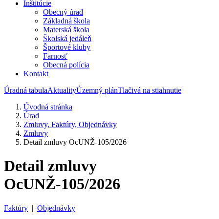
Inštitúcie
Obecný úrad
Základná škola
Materská škola
Školská jedáleň
Športové kluby
Farnosť
Obecná polícia
Kontakt
Úradná tabula
Aktuality
Územný plán
Tlačivá na stiahnutie
Úvodná stránka
Úrad
Zmluvy, Faktúry, Objednávky
Zmluvy
Detail zmluvy OcUNŽ-105/2026
Detail zmluvy
OcUNŽ-105/2026
Faktúry
|
Objednávky