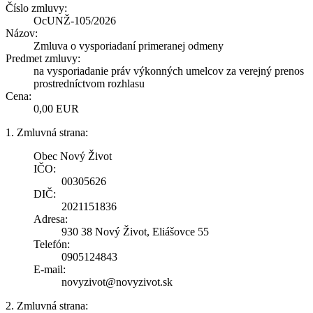
Číslo zmluvy:
OcUNŽ-105/2026
Názov:
Zmluva o vysporiadaní primeranej odmeny
Predmet zmluvy:
na vysporiadanie práv výkonných umelcov za verejný prenos
prostredníctvom rozhlasu
Cena:
0,00 EUR
1. Zmluvná strana:
Obec Nový Život
IČO:
00305626
DIČ:
2021151836
Adresa:
930 38 Nový Život, Eliášovce 55
Telefón:
0905124843
E-mail:
novyzivot@novyzivot.sk
2. Zmluvná strana: