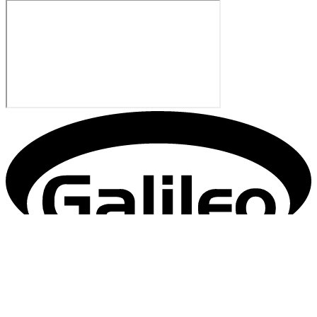
Technický prevádzkovateľ:
Galileo Corporation s.r.o., Čierna Voda 468, 925 06