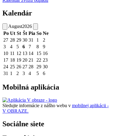
Kalendár zvozu odpadu
Kalendár
August
2026
Po
Ut
St
Št
Pia
So
Ne
27
28
29
30
31
1
2
3
4
5
6
7
8
9
10
11
12
13
14
15
16
17
18
19
20
21
22
23
24
25
26
27
28
29
30
31
1
2
3
4
5
6
Mobilná aplikácia
Sledujte informácie z nášho webu v
mobilnej aplikácii -
V OBRAZE.
Sociálne siete