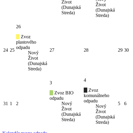
Život
Život
(Dunajská
(Dunajská
Streda)
Streda)
26
Zvoz
plastového
odpadu
24
25
27
28
29
30
Nový
Život
(Dunajská
Streda)
4
3
Zvoz
Zvoz BIO
komunálneho
odpadu
odpadu
31
1
2
Nový
5
6
Nový
Život
Život
(Dunajská
(Dunajská
Streda)
Streda)