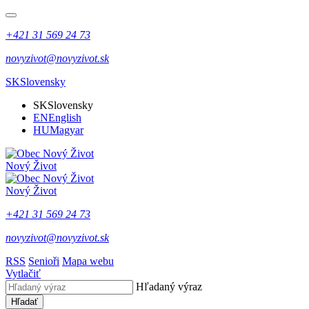
+421 31 569 24 73
novyzivot@novyzivot.sk
SK
Slovensky
SK
Slovensky
EN
English
HU
Magyar
Nový Život
Nový Život
+421 31 569 24 73
novyzivot@novyzivot.sk
RSS
Senioři
Mapa webu
Vytlačiť
Hľadaný výraz
Hľadať