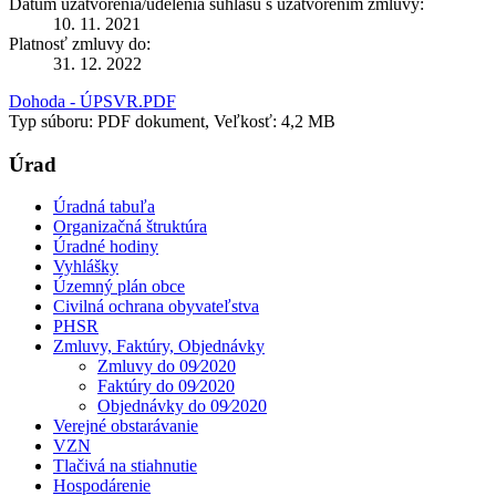
Dátum uzatvorenia/udelenia súhlasu s uzatvorením zmluvy:
10. 11. 2021
Platnosť zmluvy do:
31. 12. 2022
Dohoda - ÚPSVR.PDF
Typ súboru: PDF dokument, Veľkosť: 4,2 MB
Úrad
Úradná tabuľa
Organizačná štruktúra
Úradné hodiny
Vyhlášky
Územný plán obce
Civilná ochrana obyvateľstva
PHSR
Zmluvy, Faktúry, Objednávky
Zmluvy do 09⁄2020
Faktúry do 09⁄2020
Objednávky do 09⁄2020
Verejné obstarávanie
VZN
Tlačivá na stiahnutie
Hospodárenie