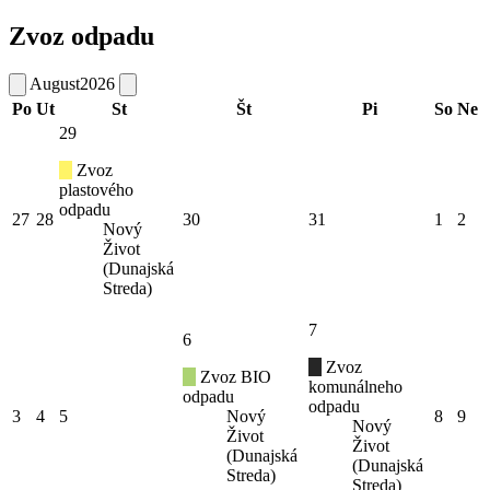
Zvoz odpadu
August
2026
Po
Ut
St
Št
Pi
So
Ne
29
Zvoz
plastového
odpadu
27
28
30
31
1
2
Nový
Život
(Dunajská
Streda)
7
6
Zvoz
Zvoz BIO
komunálneho
odpadu
odpadu
3
4
5
Nový
8
9
Nový
Život
Život
(Dunajská
(Dunajská
Streda)
Streda)