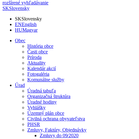
rozšírené vyhľadávanie
SK
Slovensky
SK
Slovensky
EN
English
HU
Magyar
Obec
História obce
Časti obce
Príroda
Aktuality
Kalendár akcií
Fotogaléria
Komunálne služby
Úrad
Úradná tabuľa
Organizačná štruktúra
Úradné hodiny
Vyhlášky
Územný plán obce
Civilná ochrana obyvateľstva
PHSR
Zmluvy, Faktúry, Objednávky
Zmluvy do 09⁄2020