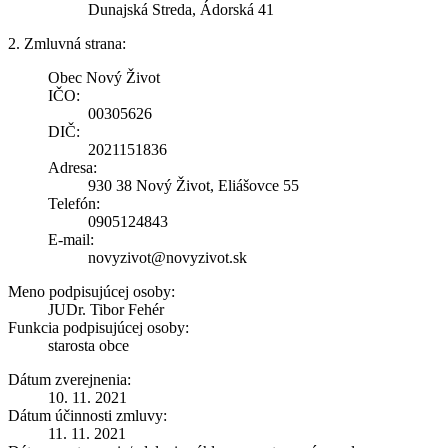
Dunajská Streda, Ádorská 41
2. Zmluvná strana:
Obec Nový Život
IČO:
00305626
DIČ:
2021151836
Adresa:
930 38 Nový Život, Eliášovce 55
Telefón:
0905124843
E-mail:
novyzivot@novyzivot.sk
Meno podpisujúcej osoby:
JUDr. Tibor Fehér
Funkcia podpisujúcej osoby:
starosta obce
Dátum zverejnenia:
10. 11. 2021
Dátum účinnosti zmluvy:
11. 11. 2021