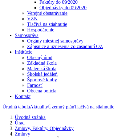
Faktúry do 09⁄2020
Objednávky do 09⁄2020
Verejné obstarávanie
VZN
Tlačivá na stiahnutie
Hospodárenie
Samospráva
Orgány miestnej samosprávy
Zápisnice a uznesenia zo zasadnutí OZ
Inštitúcie
Obecný úrad
Základná škola
Materská škola
Školská jedáleň
Športové kluby
Farnosť
Obecná polícia
Kontakt
Úradná tabula
Aktuality
Územný plán
Tlačivá na stiahnutie
Úvodná stránka
Úrad
Zmluvy, Faktúry, Objednávky
Zmluvy