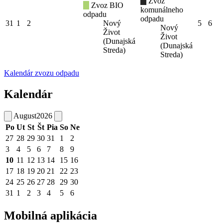
Zvoz
Zvoz BIO
komunálneho
odpadu
odpadu
31
1
2
Nový
5
6
Nový
Život
Život
(Dunajská
(Dunajská
Streda)
Streda)
Kalendár zvozu odpadu
Kalendár
August
2026
Po
Ut
St
Št
Pia
So
Ne
27
28
29
30
31
1
2
3
4
5
6
7
8
9
10
11
12
13
14
15
16
17
18
19
20
21
22
23
24
25
26
27
28
29
30
31
1
2
3
4
5
6
Mobilná aplikácia