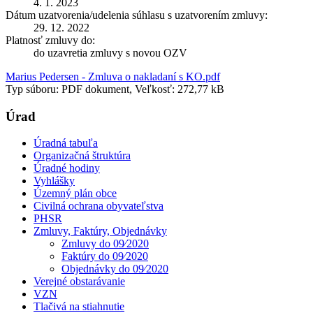
4. 1. 2023
Dátum uzatvorenia/udelenia súhlasu s uzatvorením zmluvy:
29. 12. 2022
Platnosť zmluvy do:
do uzavretia zmluvy s novou OZV
Marius Pedersen - Zmluva o nakladaní s KO.pdf
Typ súboru: PDF dokument, Veľkosť: 272,77 kB
Úrad
Úradná tabuľa
Organizačná štruktúra
Úradné hodiny
Vyhlášky
Územný plán obce
Civilná ochrana obyvateľstva
PHSR
Zmluvy, Faktúry, Objednávky
Zmluvy do 09⁄2020
Faktúry do 09⁄2020
Objednávky do 09⁄2020
Verejné obstarávanie
VZN
Tlačivá na stiahnutie