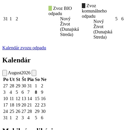
Zvoz
Zvoz BIO
komunálneho
odpadu
odpadu
31
1
2
Nový
5
6
Nový
Život
Život
(Dunajská
(Dunajská
Streda)
Streda)
Kalendár zvozu odpadu
Kalendár
August
2026
Po
Ut
St
Št
Pia
So
Ne
27
28
29
30
31
1
2
3
4
5
6
7
8
9
10
11
12
13
14
15
16
17
18
19
20
21
22
23
24
25
26
27
28
29
30
31
1
2
3
4
5
6