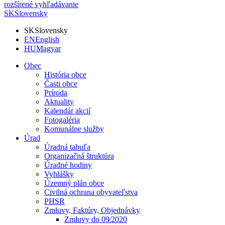
rozšírené vyhľadávanie
SK
Slovensky
SK
Slovensky
EN
English
HU
Magyar
Obec
História obce
Časti obce
Príroda
Aktuality
Kalendár akcií
Fotogaléria
Komunálne služby
Úrad
Úradná tabuľa
Organizačná štruktúra
Úradné hodiny
Vyhlášky
Územný plán obce
Civilná ochrana obyvateľstva
PHSR
Zmluvy, Faktúry, Objednávky
Zmluvy do 09⁄2020