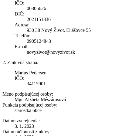
IČO:
00305626
DIČ:
2021151836
Adresa:
930 38 Nový Život, Eliášovce 55
Telefón:
0905124843
E-mail:
novyzivot@novyzivot.sk
2. Zmluvná strana:
Márius Pedersen
IČO:
34115901
Meno podpisujúcej osoby:
Mgr. Alžbeta Mészárosová
Funkcia podpisujúcej osoby:
starostka obce
Dátum zverejnenia:
3. 1. 2023
Dátum účinnosti zmluvy: