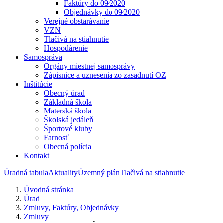
Faktúry do 09⁄2020
Objednávky do 09⁄2020
Verejné obstarávanie
VZN
Tlačivá na stiahnutie
Hospodárenie
Samospráva
Orgány miestnej samosprávy
Zápisnice a uznesenia zo zasadnutí OZ
Inštitúcie
Obecný úrad
Základná škola
Materská škola
Školská jedáleň
Športové kluby
Farnosť
Obecná polícia
Kontakt
Úradná tabula
Aktuality
Územný plán
Tlačivá na stiahnutie
Úvodná stránka
Úrad
Zmluvy, Faktúry, Objednávky
Zmluvy