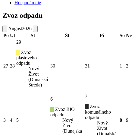
Hospodárenie
Zvoz odpadu
August
2026
Po
Ut
St
Št
Pi
So
Ne
29
Zvoz
plastového
odpadu
27
28
30
31
1
2
Nový
Život
(Dunajská
Streda)
7
6
Zvoz
Zvoz BIO
komunálneho
odpadu
odpadu
3
4
5
Nový
8
9
Nový
Život
Život
(Dunajská
(Dunajská