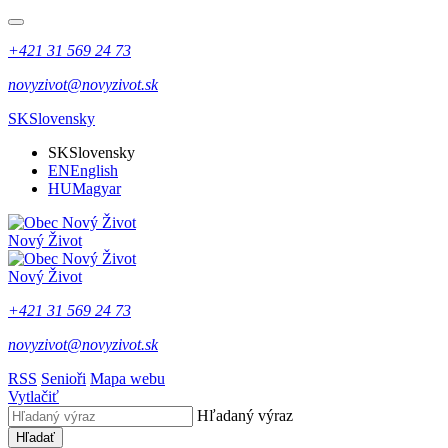
+421 31 569 24 73
novyzivot@novyzivot.sk
SK
Slovensky
SK
Slovensky
EN
English
HU
Magyar
Nový Život
Nový Život
+421 31 569 24 73
novyzivot@novyzivot.sk
RSS
Senioři
Mapa webu
Vytlačiť
Hľadaný výraz
Hľadať