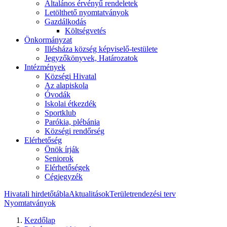
Általános érvényű rendeletek
Letölthető nyomtatványok
Gazdálkodás
Költségvetés
Önkormányzat
Illésháza község képviselő-testülete
Jegyzőkönyvek, Határozatok
Intézmények
Községi Hivatal
Az alapiskola
Óvodák
Iskolai étkezdék
Sportklub
Parókia, plébánia
Községi rendőrség
Elérhetőség
Önök írják
Seniorok
Elérhetőségek
Cégjegyzék
Hivatali hirdetőtábla
Aktualitások
Területrendezési terv
Nyomtatványok
Kezdőlap