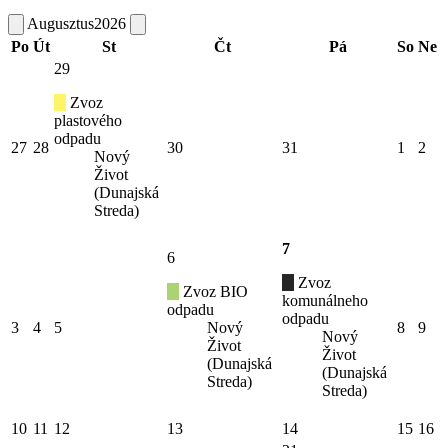
Augusztus
2026
Po
Út
St
Čt
Pá
So
Ne
29
Zvoz
plastového
odpadu
27
28
30
31
1
2
Nový
Život
(Dunajská
Streda)
7
6
Zvoz
Zvoz BIO
komunálneho
odpadu
odpadu
3
4
5
Nový
8
9
Nový
Život
Život
(Dunajská
(Dunajská
Streda)
Streda)
10
11
12
13
14
15
16