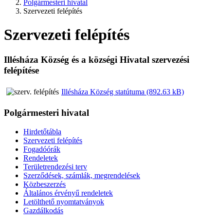
Polgármesteri hivatal
Szervezeti felépítés
Szervezeti felépítés
Illésháza Község és a községi Hivatal szervezési
felépítése
Illésháza Község statútuma (892.63 kB)
Polgármesteri hivatal
Hirdetőtábla
Szervezeti felépítés
Fogadóórák
Rendeletek
Területrendezési terv
Szerződések, számlák, megrendelések
Közbeszerzés
Általános érvényű rendeletek
Letölthető nyomtatványok
Gazdálkodás