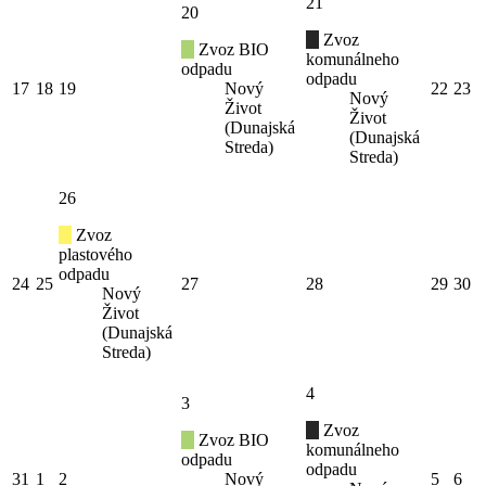
21
20
Zvoz
Zvoz BIO
komunálneho
odpadu
odpadu
17
18
19
Nový
22
23
Nový
Život
Život
(Dunajská
(Dunajská
Streda)
Streda)
26
Zvoz
plastového
odpadu
24
25
27
28
29
30
Nový
Život
(Dunajská
Streda)
4
3
Zvoz
Zvoz BIO
komunálneho
odpadu
odpadu
31
1
2
Nový
5
6