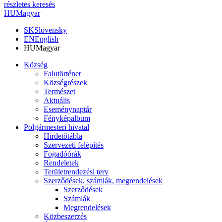
részletes keresés
HU
Magyar
SK
Slovensky
EN
English
HU
Magyar
Község
Falutörténet
Községrészek
Természet
Aktuális
Eseménynaptár
Fényképalbum
Polgármesteri hivatal
Hirdetőtábla
Szervezeti felépítés
Fogadóórák
Rendeletek
Területrendezési terv
Szerződések, számlák, megrendelések
Szerződések
Számlák
Megrendelések
Közbeszerzés