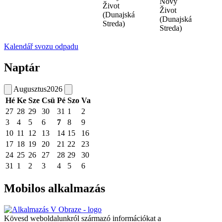
Nový
Život
Život
(Dunajská
(Dunajská
Streda)
Streda)
Kalendář svozu odpadu
Naptár
Augusztus
2026
Hé
Ke
Sze
Csü
Pé
Szo
Va
27
28
29
30
31
1
2
3
4
5
6
7
8
9
10
11
12
13
14
15
16
17
18
19
20
21
22
23
24
25
26
27
28
29
30
31
1
2
3
4
5
6
Mobilos alkalmazás
Kövesd weboldalunkról származó információkat a