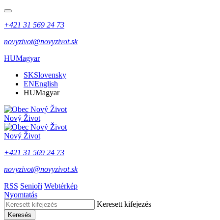
+421 31 569 24 73
novyzivot@novyzivot.sk
HU
Magyar
SK
Slovensky
EN
English
HU
Magyar
Nový Život
Nový Život
+421 31 569 24 73
novyzivot@novyzivot.sk
RSS
Senioři
Webtérkép
Nyomtatás
Keresett kifejezés
Keresés