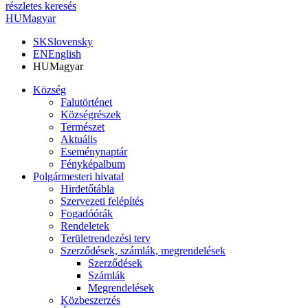
részletes keresés
HU
Magyar
SK
Slovensky
EN
English
HU
Magyar
Község
Falutörténet
Községrészek
Természet
Aktuális
Eseménynaptár
Fényképalbum
Polgármesteri hivatal
Hirdetőtábla
Szervezeti felépítés
Fogadóórák
Rendeletek
Területrendezési terv
Szerződések, számlák, megrendelések
Szerződések
Számlák
Megrendelések
Közbeszerzés