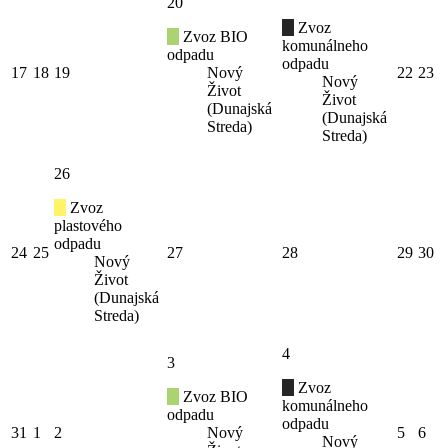
20
Zvoz
Zvoz BIO
komunálneho
odpadu
odpadu
17
18
19
Nový
22
23
Nový
Život
Život
(Dunajská
(Dunajská
Streda)
Streda)
26
Zvoz
plastového
odpadu
24
25
27
28
29
30
Nový
Život
(Dunajská
Streda)
4
3
Zvoz
Zvoz BIO
komunálneho
odpadu
odpadu
31
1
2
Nový
5
6
Nový