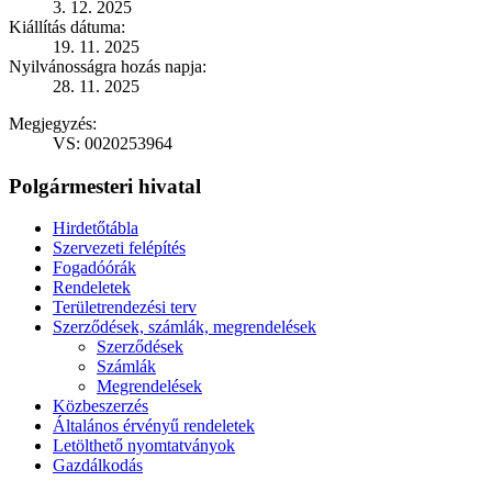
3. 12. 2025
Kiállítás dátuma:
19. 11. 2025
Nyilvánosságra hozás napja:
28. 11. 2025
Megjegyzés:
VS: 0020253964
Polgármesteri hivatal
Hirdetőtábla
Szervezeti felépítés
Fogadóórák
Rendeletek
Területrendezési terv
Szerződések, számlák, megrendelések
Szerződések
Számlák
Megrendelések
Közbeszerzés
Általános érvényű rendeletek
Letölthető nyomtatványok
Gazdálkodás