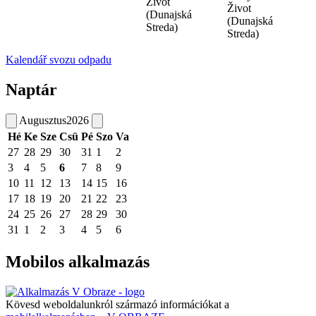
Život
Život
(Dunajská
(Dunajská
Streda)
Streda)
Kalendář svozu odpadu
Naptár
Augusztus
2026
Hé
Ke
Sze
Csü
Pé
Szo
Va
27
28
29
30
31
1
2
3
4
5
6
7
8
9
10
11
12
13
14
15
16
17
18
19
20
21
22
23
24
25
26
27
28
29
30
31
1
2
3
4
5
6
Mobilos alkalmazás
Kövesd weboldalunkról származó információkat a