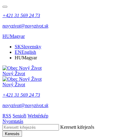
+421 31 569 24 73
novyzivot@novyzivot.sk
HU
Magyar
SK
Slovensky
EN
English
HU
Magyar
Nový Život
Nový Život
+421 31 569 24 73
novyzivot@novyzivot.sk
RSS
Senioři
Webtérkép
Nyomtatás
Keresett kifejezés
Keresés