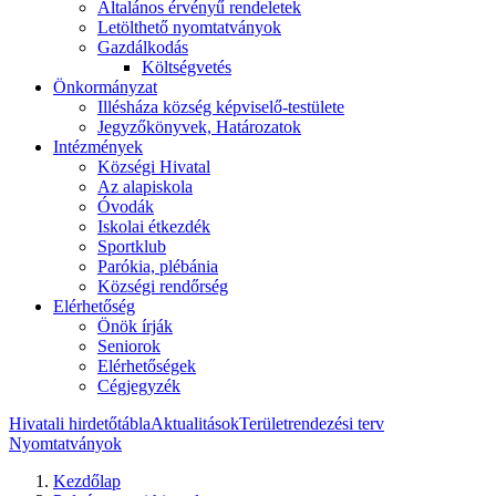
Általános érvényű rendeletek
Letölthető nyomtatványok
Gazdálkodás
Költségvetés
Önkormányzat
Illésháza község képviselő-testülete
Jegyzőkönyvek, Határozatok
Intézmények
Községi Hivatal
Az alapiskola
Óvodák
Iskolai étkezdék
Sportklub
Parókia, plébánia
Községi rendőrség
Elérhetőség
Önök írják
Seniorok
Elérhetőségek
Cégjegyzék
Hivatali hirdetőtábla
Aktualitások
Területrendezési terv
Nyomtatványok
Kezdőlap