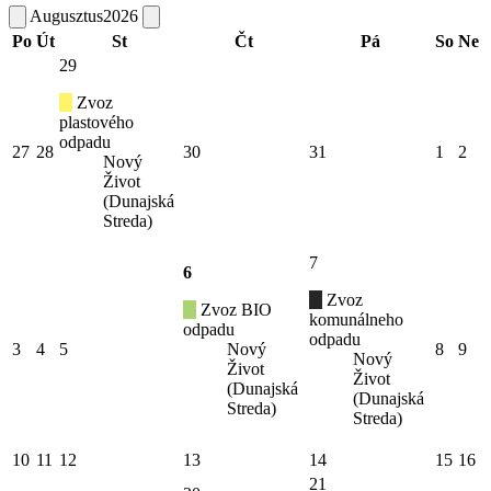
Augusztus
2026
Po
Út
St
Čt
Pá
So
Ne
29
Zvoz
plastového
odpadu
27
28
30
31
1
2
Nový
Život
(Dunajská
Streda)
7
6
Zvoz
Zvoz BIO
komunálneho
odpadu
odpadu
3
4
5
Nový
8
9
Nový
Život
Život
(Dunajská
(Dunajská
Streda)
Streda)
10
11
12
13
14
15
16
21