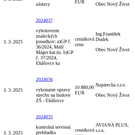
EUR
zástavy
Obec Nový Život
2024037
vyhotovenie
Ing.František
znaleckých
cenníková
Dudek
posudkov: a)GP č.
3. 3. 2025
cena
36/2024, Malý
Obec Nový Život
Máger kat.úz. b)GP
č. 37/2024,
Eliášovce ka
2024036
Najstrecha s.r.o.
10 880,00
vykonanie opravy
3. 3. 2025
EUR
strechy na budove
Obec Nový Život
ZŠ - Eliášovce
2024035
AVIANA PLUS,
kontrolná servisná
cenníková
s.r.o.
prehliadka
3. 3. 2025