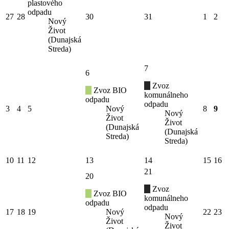
plastového
odpadu
27
28
30
31
1
2
Nový
Život
(Dunajská
Streda)
7
6
Zvoz
Zvoz BIO
komunálneho
odpadu
odpadu
3
4
5
Nový
8
9
Nový
Život
Život
(Dunajská
(Dunajská
Streda)
Streda)
10
11
12
13
14
15
16
21
20
Zvoz
Zvoz BIO
komunálneho
odpadu
odpadu
17
18
19
Nový
22
23
Nový
Život
Život