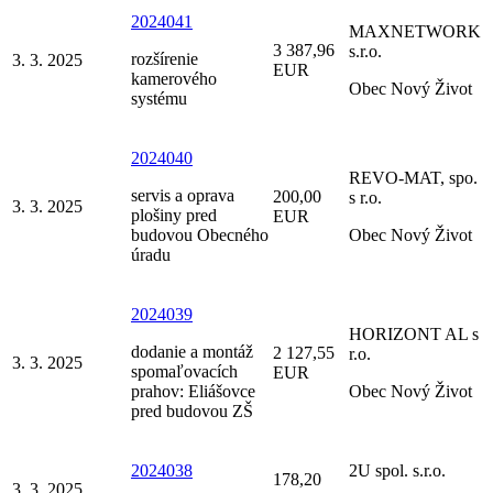
2024041
MAXNETWORK
3 387,96
s.r.o.
rozšírenie
3. 3. 2025
EUR
kamerového
Obec Nový Život
systému
2024040
REVO-MAT, spo.
servis a oprava
200,00
s r.o.
3. 3. 2025
plošiny pred
EUR
budovou Obecného
Obec Nový Život
úradu
2024039
HORIZONT AL s
dodanie a montáž
2 127,55
r.o.
3. 3. 2025
spomaľovacích
EUR
prahov: Eliášovce
Obec Nový Život
pred budovou ZŠ
2024038
2U spol. s.r.o.
178,20
3. 3. 2025