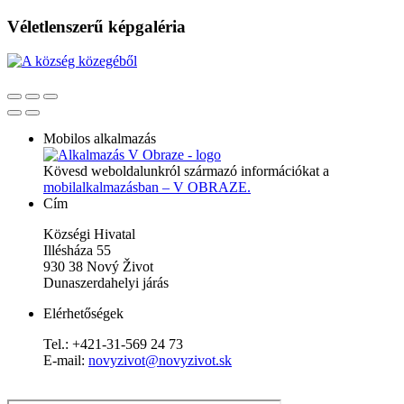
Véletlenszerű képgaléria
Mobilos alkalmazás
Kövesd weboldalunkról származó információkat a
mobilalkalmazásban – V OBRAZE.
Cím
Községi Hivatal
Illésháza 55
930 38 Nový Život
Dunaszerdahelyi járás
Elérhetőségek
Tel.: +421-31-569 24 73
E-mail:
novyzivot@novyzivot.sk