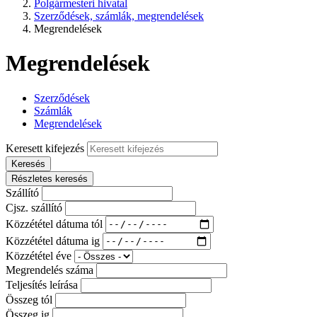
Polgármesteri hivatal
Szerződések, számlák, megrendelések
Megrendelések
Megrendelések
Szerződések
Számlák
Megrendelések
Keresett kifejezés
Keresés
Részletes keresés
Szállító
Cjsz. szállító
Közzététel dátuma tól
Közzététel dátuma ig
Közzététel éve
Megrendelés száma
Teljesítés leírása
Összeg tól
Összeg ig