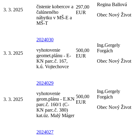
Regina Ballová
čistenie kobercov a
297,00
3. 3. 2025
čalúneného
EUR
Obec Nový Život
nábytku v MŠ-E a
MŠ-T
2024030
Ing.Gergely
vyhotovenie
500,00
Forgách
3. 3. 2025
geomet.plánu - E-
EUR
KN parc.č. 167,
Obec Nový Život
k.ú. Vojtechovce
2024029
Ing.Gergely
vyhotovenie
500,00
Forgách
geom.plánu - E.KN
3. 3. 2025
EUR
parc.č. 160/1 (C-
Obec Nový Život
KN parc.č. 380)
kat.úz. Malý Máger
2024027