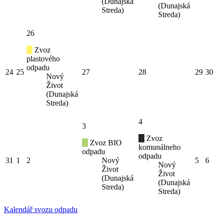
(Dunajská
(Dunajská
Streda)
Streda)
26
Zvoz
plastového
odpadu
24
25
27
28
29
30
Nový
Život
(Dunajská
Streda)
4
3
Zvoz
Zvoz BIO
komunálneho
odpadu
odpadu
31
1
2
Nový
5
6
Nový
Život
Život
(Dunajská
(Dunajská
Streda)
Streda)
Kalendář svozu odpadu