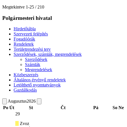
Megtekintve
1
-
25
/ 210
Polgármesteri hivatal
Hirdetőtábla
Szervezeti felépítés
Fogadóórák
Rendeletek
Területrendezési terv
Szerződések, számlák, megrendelések
Szerződések
Számlák
Megrendelések
Közbeszerzés
Általános érvényű rendeletek
Letölthető nyomtatványok
Gazdálkodás
Augusztus
2026
Po
Út
St
Čt
Pá
So
Ne
29
Zvoz