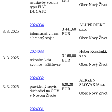
cena
nadstavby vozidla
Obec Nový Život
typu FIAT
DUCATO
2024034
ALUPROJEKT
3 441,60
s.r.o.
3. 3. 2025
informačná vitrína
EUR
a hranatý stojan
Obec Nový Život
2024033
Huber Konstrukt,
3 168,00
s.r.o.
3. 3. 2025
rekonštrukcia
EUR
zvonice - Eliášovce
Obec Nový Život
2024032
AERZEN
620,28
SLOVAKIA s.r.
pravidelný servis
3. 3. 2025
EUR
dúchadiel na ČOV
Obec Nový Život
v Novom Živote
2024031