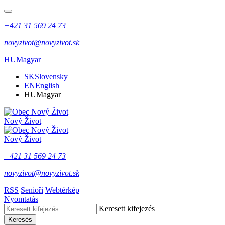
+421 31 569 24 73
novyzivot@novyzivot.sk
HU
Magyar
SK
Slovensky
EN
English
HU
Magyar
Nový Život
Nový Život
+421 31 569 24 73
novyzivot@novyzivot.sk
RSS
Senioři
Webtérkép
Nyomtatás
Keresett kifejezés
Keresés