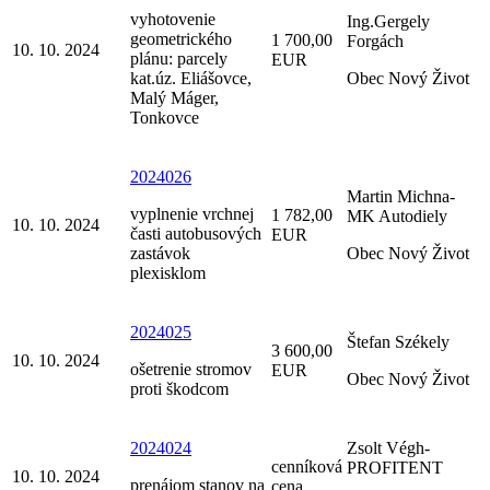
vyhotovenie
Ing.Gergely
geometrického
1 700,00
Forgách
10. 10. 2024
plánu: parcely
EUR
kat.úz. Eliášovce,
Obec Nový Život
Malý Máger,
Tonkovce
2024026
Martin Michna-
vyplnenie vrchnej
1 782,00
MK Autodiely
10. 10. 2024
časti autobusových
EUR
zastávok
Obec Nový Život
plexisklom
2024025
Štefan Székely
3 600,00
10. 10. 2024
ošetrenie stromov
EUR
Obec Nový Život
proti škodcom
2024024
Zsolt Végh-
cenníková
PROFITENT
10. 10. 2024
prenájom stanov na
cena