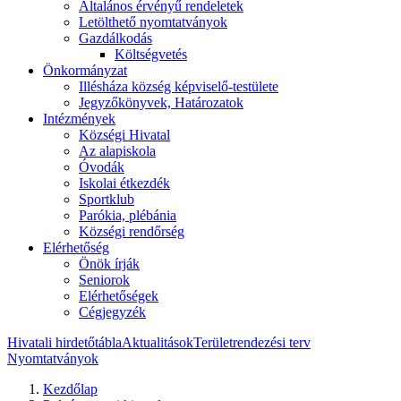
Általános érvényű rendeletek
Letölthető nyomtatványok
Gazdálkodás
Költségvetés
Önkormányzat
Illésháza község képviselő-testülete
Jegyzőkönyvek, Határozatok
Intézmények
Községi Hivatal
Az alapiskola
Óvodák
Iskolai étkezdék
Sportklub
Parókia, plébánia
Községi rendőrség
Elérhetőség
Önök írják
Seniorok
Elérhetőségek
Cégjegyzék
Hivatali hirdetőtábla
Aktualitások
Területrendezési terv
Nyomtatványok
Kezdőlap