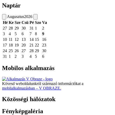
Naptár
Augusztus
2026
Hé
Ke
Sze
Csü
Pé
Szo
Va
27
28
29
30
31
1
2
3
4
5
6
7
8
9
10
11
12
13
14
15
16
17
18
19
20
21
22
23
24
25
26
27
28
29
30
31
1
2
3
4
5
6
Mobilos alkalmazás
Kövesd weboldalunkról származó információkat a
mobilalkalmazásban – V OBRAZE.
Közösségi hálózatok
Fényképgaléria