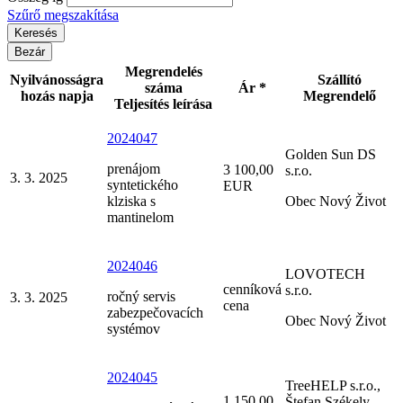
Szűrő megszakítása
Bezár
Megrendelés
Nyilvánosságra
Szállító
száma
Ár *
hozás napja
Megrendelő
Teljesítés leírása
2024047
Golden Sun DS
prenájom
3 100,00
s.r.o.
3. 3. 2025
syntetického
EUR
klziska s
Obec Nový Život
mantinelom
2024046
LOVOTECH
cenníková
s.r.o.
ročný servis
3. 3. 2025
cena
zabezpečovacích
Obec Nový Život
systémov
2024045
TreeHELP s.r.o.,
1 150,00
Štefan Székely