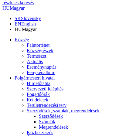
részletes keresés
HU
Magyar
SK
Slovensky
EN
English
HU
Magyar
Község
Falutörténet
Községrészek
Természet
Aktuális
Eseménynaptár
Fényképalbum
Polgármesteri hivatal
Hirdetőtábla
Szervezeti felépítés
Fogadóórák
Rendeletek
Területrendezési terv
Szerződések, számlák, megrendelések
Szerződések
Számlák
Megrendelések
Közbeszerzés