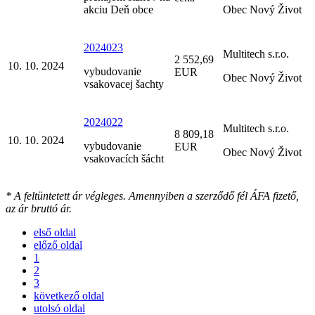
akciu Deň obce
Obec Nový Život
2024023
Multitech s.r.o.
2 552,69
10. 10. 2024
vybudovanie
EUR
Obec Nový Život
vsakovacej šachty
2024022
Multitech s.r.o.
8 809,18
10. 10. 2024
vybudovanie
EUR
Obec Nový Život
vsakovacích šácht
* A feltüntetett ár végleges. Amennyiben a szerződő fél ÁFA fizető,
az ár bruttó ár.
első oldal
előző oldal
1
2
3
következő oldal
utolsó oldal