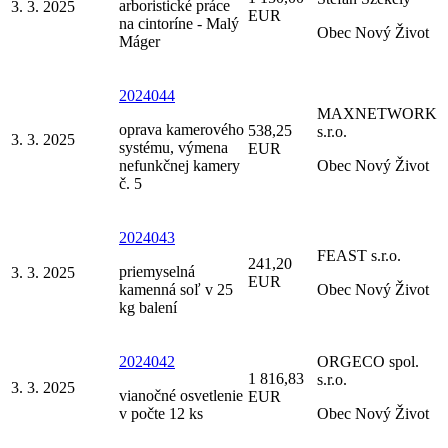
arboristické práce
3. 3. 2025
EUR
na cintoríne - Malý
Obec Nový Život
Máger
2024044
MAXNETWORK
oprava kamerového
538,25
s.r.o.
3. 3. 2025
systému, výmena
EUR
nefunkčnej kamery
Obec Nový Život
č. 5
2024043
FEAST s.r.o.
241,20
priemyselná
3. 3. 2025
EUR
kamenná soľ v 25
Obec Nový Život
kg balení
2024042
ORGECO spol.
1 816,83
s.r.o.
3. 3. 2025
vianočné osvetlenie
EUR
v počte 12 ks
Obec Nový Život