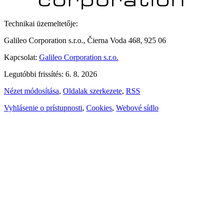
Technikai üzemeltetője:
Galileo Corporation s.r.o., Čierna Voda 468, 925 06
Kapcsolat:
Galileo Corporation s.r.o.
Legutóbbi frissítés: 6. 8. 2026
Nézet módosítása
,
Oldalak szerkezete
,
RSS
Vyhlásenie o prístupnosti
,
Cookies
,
Webové sídlo