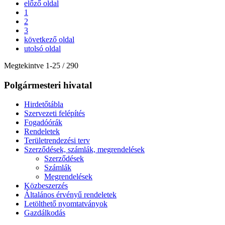
előző oldal
1
2
3
következő oldal
utolsó oldal
Megtekintve
1
-
25
/ 290
Polgármesteri hivatal
Hirdetőtábla
Szervezeti felépítés
Fogadóórák
Rendeletek
Területrendezési terv
Szerződések, számlák, megrendelések
Szerződések
Számlák
Megrendelések
Közbeszerzés
Általános érvényű rendeletek
Letölthető nyomtatványok
Gazdálkodás