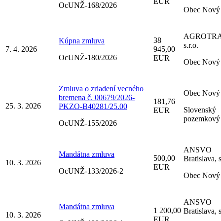
EUR
OcUNŽ-168/2026
Obec Nový 
AGROTR
38
Kúpna zmluva
s.r.o.
7. 4. 2026
945,00
OcUNŽ-180/2026
EUR
Obec Nový 
Zmluva o zriadení vecného
Obec Nový 
bremena č. 00679/2026-
181,76
25. 3. 2026
PKZO-B40281/25.00
Slovenský
EUR
pozemkový
OcUNŽ-155/2026
ANSVO
Mandátna zmluva
500,00
Bratislava, s
10. 3. 2026
EUR
OcUNŽ-133/2026-2
Obec Nový 
ANSVO
Mandátna zmluva
1 200,00
Bratislava, s
10. 3. 2026
EUR