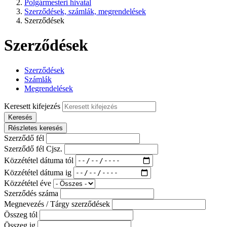
Polgármesteri hivatal
Szerződések, számlák, megrendelések
Szerződések
Szerződések
Szerződések
Számlák
Megrendelések
Keresett kifejezés
Keresés
Részletes keresés
Szerződő fél
Szerződő fél Cjsz.
Közzététel dátuma tól
Közzététel dátuma ig
Közzététel éve
Szerződés száma
Megnevezés / Tárgy szerződések
Összeg tól
Összeg ig