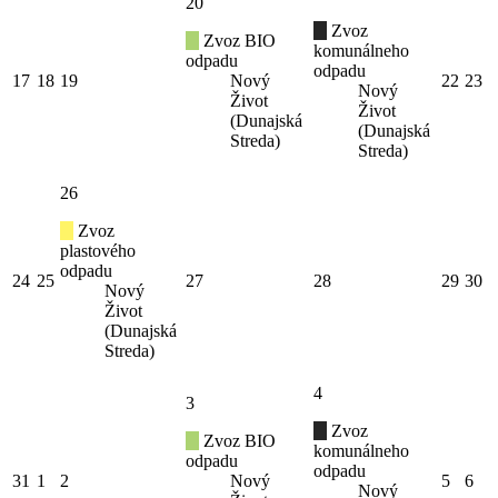
20
Zvoz
Zvoz BIO
komunálneho
odpadu
odpadu
17
18
19
Nový
22
23
Nový
Život
Život
(Dunajská
(Dunajská
Streda)
Streda)
26
Zvoz
plastového
odpadu
24
25
27
28
29
30
Nový
Život
(Dunajská
Streda)
4
3
Zvoz
Zvoz BIO
komunálneho
odpadu
odpadu
31
1
2
Nový
5
6
Nový