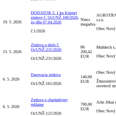
DODATOK č. 1 ku Kúpnej
AGROTR
zmluve č. OcUNŽ 180/2026,
Nincs
s.r.o.
19. 5. 2026
zo dňa 07.04.2026
megadva
Obec Nový 
č.1/2026
Zmluva o dielo č.
86
Multitech s.
OcUNŽ-231/2026
15. 5. 2026
200,42
Obec Nový 
EUR
OcUNŽ-231/2026
Obec Nový 
Darovacia zmluva
140,00
6. 5. 2026
Žitnoostrov
EUR
OcUNŽ-161/2026
osvetové st
Zmluva o charitatívnej
Artis Jókai 
700,00
reklame
6. 5. 2026
EUR
Obec Nový 
OcUNŽ-121/2026