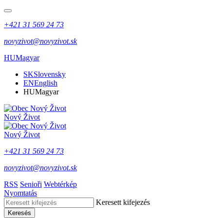
+421 31 569 24 73
novyzivot@novyzivot.sk
HU
Magyar
SK
Slovensky
EN
English
HU
Magyar
Nový Život
Nový Život
+421 31 569 24 73
novyzivot@novyzivot.sk
RSS
Senioři
Webtérkép
Nyomtatás
Keresett kifejezés
Keresés