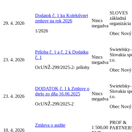
SLOVES
Dodatok č. 1 ku Kolektívnej
základná
Nincs
zmluve na rok 2026
29. 4. 2026
organizácia
megadva
1/2026
Obec Nový 
Swietelsky-
Príloha č. 1 a č. 2 k Dodatku
Slovakia spo
Nincs
č. 1
23. 4. 2026
r.o.
megadva
OcUNŽ-299/2025-2- prílohy
Obec Nový 
Swietelsky-
DODATOK č. 1 k Zmluve o
Slovakia spo
Nincs
dielo zo dňa 16.06.2025
23. 4. 2026
r.o.
megadva
OcUNŽ-299/2025-2
Obec Nový 
PROF &
Zmluva o audite
1 500,00
PARTNERS 
10. 4. 2026