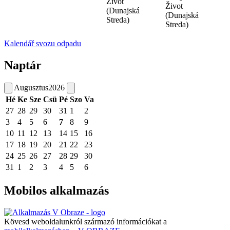
Život
Život
(Dunajská
(Dunajská
Streda)
Streda)
Kalendář svozu odpadu
Naptár
Augusztus
2026
Hé
Ke
Sze
Csü
Pé
Szo
Va
27
28
29
30
31
1
2
3
4
5
6
7
8
9
10
11
12
13
14
15
16
17
18
19
20
21
22
23
24
25
26
27
28
29
30
31
1
2
3
4
5
6
Mobilos alkalmazás
Kövesd weboldalunkról származó információkat a