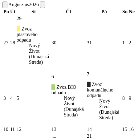
Augusztus
2026
Po
Út
St
Čt
Pá
So
Ne
29
Zvoz
plastového
odpadu
27
28
30
31
1
2
Nový
Život
(Dunajská
Streda)
7
6
Zvoz
Zvoz BIO
komunálneho
odpadu
odpadu
3
4
5
Nový
8
9
Nový
Život
Život
(Dunajská
(Dunajská
Streda)
Streda)
10
11
12
13
14
15
16
21