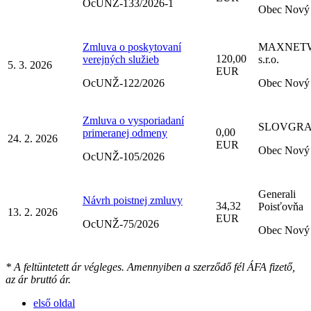
OcUNŽ-133/2026-1
Obec Nový 
Zmluva o poskytovaní
MAXNET
120,00
verejných služieb
s.r.o.
5. 3. 2026
EUR
OcUNŽ-122/2026
Obec Nový 
Zmluva o vysporiadaní
SLOVGR
0,00
primeranej odmeny
24. 2. 2026
EUR
Obec Nový 
OcUNŽ-105/2026
Generali
Návrh poistnej zmluvy
34,32
Poisťovňa
13. 2. 2026
EUR
OcUNŽ-75/2026
Obec Nový 
* A feltüntetett ár végleges. Amennyiben a szerződő fél ÁFA fizető,
az ár bruttó ár.
első oldal