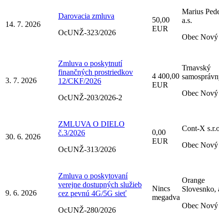
Marius Pede
Darovacia zmluva
50,00
a.s.
14. 7. 2026
EUR
OcUNŽ-323/2026
Obec Nový 
Zmluva o poskytnutí
Trnavský
finančných prostriedkov
4 400,00
samosprávn
3. 7. 2026
12/CKF/2026
EUR
Obec Nový 
OcUNŽ-203/2026-2
ZMLUVA O DIELO
Cont-X s.r.o
0,00
č.3/2026
30. 6. 2026
EUR
Obec Nový 
OcUNŽ-313/2026
Zmluva o poskytovaní
Orange
verejne dostupných služieb
Nincs
Slovesnko, a
9. 6. 2026
cez pevnú 4G/5G sieť
megadva
Obec Nový 
OcUNŽ-280/2026