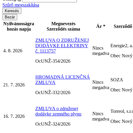
Szűrő megszakítása
Bezár
Nyilvánosságra
Megnevezés
Ár *
Szerződő 
hozás napja
Szerződés száma
ZMLUVA O ZDRUŽENEJ
DODÁVKE ELEKTRINY
Energie2, a.
Nincs
4. 8. 2026
č. 1113757
megadva
Obec Nový 
OcUNŽ-354/2026
HROMADNÁ LICENČNÁ
SOZA
Nincs
ZMLUVA
21. 7. 2026
megadva
Obec Nový 
OcUNŽ-332/2026
ZMLUVA o združenej
Torreol, s.r.
Nincs
dodávke zemného plynu
16. 7. 2026
megadva
Obec Nový 
OcUNŽ-324/2026