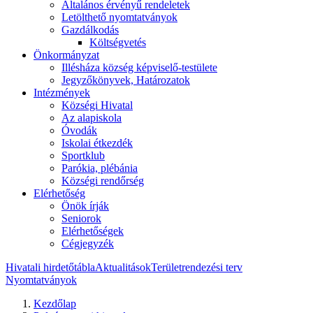
Általános érvényű rendeletek
Letölthető nyomtatványok
Gazdálkodás
Költségvetés
Önkormányzat
Illésháza község képviselő-testülete
Jegyzőkönyvek, Határozatok
Intézmények
Községi Hivatal
Az alapiskola
Óvodák
Iskolai étkezdék
Sportklub
Parókia, plébánia
Községi rendőrség
Elérhetőség
Önök írják
Seniorok
Elérhetőségek
Cégjegyzék
Hivatali hirdetőtábla
Aktualitások
Területrendezési terv
Nyomtatványok
Kezdőlap