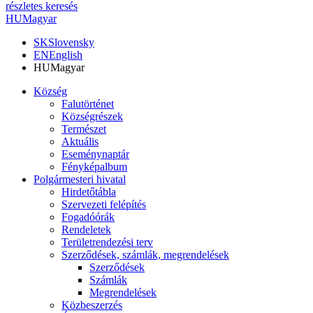
részletes keresés
HU
Magyar
SK
Slovensky
EN
English
HU
Magyar
Község
Falutörténet
Községrészek
Természet
Aktuális
Eseménynaptár
Fényképalbum
Polgármesteri hivatal
Hirdetőtábla
Szervezeti felépítés
Fogadóórák
Rendeletek
Területrendezési terv
Szerződések, számlák, megrendelések
Szerződések
Számlák
Megrendelések
Közbeszerzés