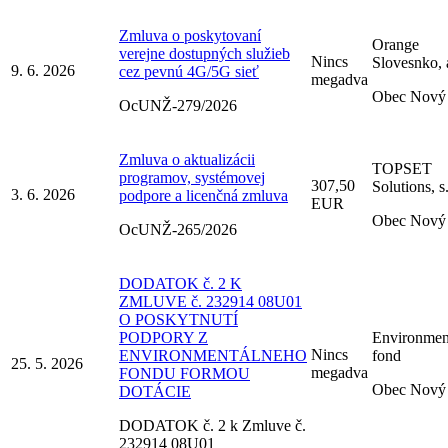
Zmluva o poskytovaní
Orange
verejne dostupných služieb
Nincs
Slovesnko, a
9. 6. 2026
cez pevnú 4G/5G sieť
megadva
Obec Nový 
OcUNŽ-279/2026
Zmluva o aktualizácii
TOPSET
programov, systémovej
307,50
Solutions, s.
3. 6. 2026
podpore a licenčná zmluva
EUR
Obec Nový 
OcUNŽ-265/2026
DODATOK č. 2 K
ZMLUVE č. 232914 08U01
O POSKYTNUTÍ
PODPORY Z
Environmen
Nincs
ENVIRONMENTÁLNEHO
fond
25. 5. 2026
megadva
FONDU FORMOU
Obec Nový 
DOTÁCIE
DODATOK č. 2 k Zmluve č.
232914 08U01